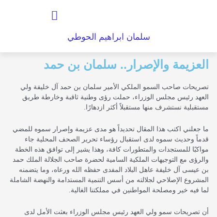
خطي
القائمة
لى
لمحتوى
سلمان ابراهيم الحوطي
العزيمة والإصرار.. سلمان بن حمد
تصريحات صاحب السمو الملكي الأمير سلمان بن حمد آل خليفة ولي
العهد رئيس مجلس الوزراء، حملت رؤى وطنية ثاقبة وخارطة طريق
مستقبلية نستشرف منها مستقبلاً أكثر ازدهارًا.
ما جعلني اكتب هذا المقال تحديداً هو مدى عزيمة وإصرار سموه للمضي
قدماً وحديث سموه لدى استقبال رؤساء تحرير الصحف المحلية جاء
مواكبًا للمستجدات والمتطورات كافة، وهذا يشير إلى توافق هذه الخطة
والرؤى مع التوجيهات الملكية السامية لحضرة صاحب الجلالة الملك حمد
بن عيسى آل خليفة عاهل البلاد المفدى حفظه الله ورعاه، وما يتضمنه
المشروع الإصلاحي لجلالته من أسس التنمية المستدامة والنهضة الشاملة
لما فيه خير ومصلحة المواطنين في مملكتنا الغالية.
أن تصريحات سمو ولي العهد رئيس مجلس الوزراء بعثت الأمل لدى