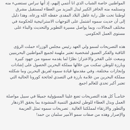
المواطنين خاصة الشباب الذي انا أنتمي إليهم، إذ أنها نبراس نستضيء منه
ونستلمه منه الحافز الكبير لبذل المزيد من العطاء لمستقبل مشرق
لوطننا تحت ظل راية عاهل البلاد المفدى حفظه الله ورعاه، وهذا دليل
إلى أن حديث سموه اشتمل على التوجهات الاستراتيجية للحكومة في
مختلف المجالات، وبما يواصل مسيرة التطوير والتحديث والبناء على
مستوى العمل الحكومي.
هذه التصريحات لسمو ولي العهد رئيس مجلس الوزراء حملت الرؤى
الثاقبة والفكر العميق لشخصية تعتبر ملهمة لجميع المواطنين البحرينيين
ومبعث على الفخر والاعتزاز؛ نظرًا لما يقدمه سموه من جهود كبيرة
وبارزة للوطن تمكنت من خلالها مملكة البحرين الحصول على إشادات
وإنجازات مختلفة، وفي مقدمتها قيادة سموه لفريق البحرين وما شكلته
مملكة البحرين من علامة بارزة في التصدي لجائحة كورونا الحالية التي
تعتبر أكبر تحدي للعالم اجمع.
ختامــاً كل هذه التصريحات تضع علينا المسؤولية جميعًا في سبيل مواصلة
العمل وبذل العطاء للوطن لتحقيق التنمية المنشودة بما يحقق الازدهار
والتطور والارتقاء لمملكتنا الغالية.. تصريحات سموه تمثل العزيمة
والإصرار وهذه من صفات سمو الأمير سلمان بن حمد!