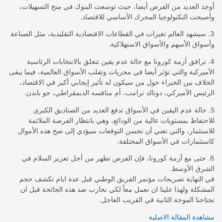
أوجد العديد من الفرص أيضا، حيث توسعت البنوك في منح التسهيلات،
وأصبحت التكنولوجيا المحرك الأساسي للاقتصاد.
3. سيشهد العالم تغيرات في القطاعات الاقتصادية التقليدية، مثل الصناعة
وأسواق الأسهم والأسواق الاستهلاكية.
4. ترافق أزمة كورونا مع حالة عدم يقين تتعلق بالانتخابات الرئاسية
الأميركية والتي تؤثر أيضا في مجريات وتقلب الأسواق العالمية، فيما يبقى
الخلاف بين الخبراء حول من سيكون له تأثير إيجابي أكبر في الاقتصاد،
الرئيس الأميركي، دونالد ترامب، أم منافسه الديمقراطي، جو بايدن.
5. حالة عدم اليقين في الأسواق تدفع العديد من الصناديق الكبرى
للاحتفاظ بمستويات عالية من الودائع، وهي بانتظار الفرصة الملائمة
للاستثمار، والتي تعني أن تحسن التوقعات سيؤدي إلى ضخ هذه الأموال
كاستثمارات في الأسواق المختلفة.
6. حتى مع أزمة كورونا، فإن الفرص تظهر من أجل تعزيز السلام في
الشرق الأوسط.
في النهاية تصريحات مؤتمر الفريق الوطني قبل عدة ايام تكشف حجم
المشكلة ولهذا علينا ان نعمل معاً لكي نحارب ضد هذه الجائحة قبل ان
تجتاحنا الموجة الثانية في القريب العاجل.
مشاهدة المقالة الاصلية