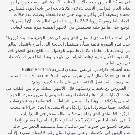
في مملكة البحرين وبعد حالات الاختلاط الكبيرة التي حصلت مؤخراً مع
بداية العام الدراسي الجديد 2020-2021 باتت إجراءات العودة للمدارس
معقدة ومخيفة أكثر وأكثر واليوم حتى هذه اللحظة وصلت عدد حالات
الاصابة لفايروس كورونا 28.3 مليون حالة في العالم حيث ان استمر هذا
الوضع على ما هو عليه فسنعيش في الأشهر المقبلة فترة صعبة للغاية.
في المشهد الاقتصادي السؤال الذي يدور في ذهن الجميع ماذا بعد كورونا؟
حيث تبدو الصورة قاتمة بشأن مستقبل الجائحة الذي أطاح باقتصاد العالم
في وقت يعمل العلماء بكامل طاقتهم للوصول إلى لقاح تعلق الحكومات
والشعوب الأمل عليه لإعادة الحياة إلى طبيعتها وهذا الواقع يربك الاقتصاد
في دول العالم.
قدم أفيشاي كارافاني الرئيس التنفيذي لشركة Peilim Portfolio
Management مقال كتبه ونشرته صحيفة The Jerusalem Post ستة
سيناريوهات لمستقبل الاقتصاد في ظل جائحة كورونا وهم:
1. الفيروس لن يختفي، وسنشهد خلال الأشهر المقبلة نوعا من التقلب في
أعداد الإصابات، ارتفاعا وانخفاضا، وهو ما سيعني بالضرورة عودة الحجر
الصحي والإغلاقات.وهذا ما سيجعل النشاطات الاقتصادية رهينة بتوقعات
الجائحة، فيما ستحاول الدول والكيانات الاقتصادية اتخاذ إجراءات لتجنب
الركود الاقتصادي الذي يخلف مشكلة بطالة وعجز في الميزانيات.
2. في الاقتصاد ليس “الركود” هو المقلق خلال العامين المقبلين، إنما
يتخوف الجميع من حدوث “نمو سالب”، فيما سيستفيد البعض من حالة
عدم اليقين في الاقتصاد، وعلى سبيل المثال رغم الاقتصاد السيء، إلا أنه