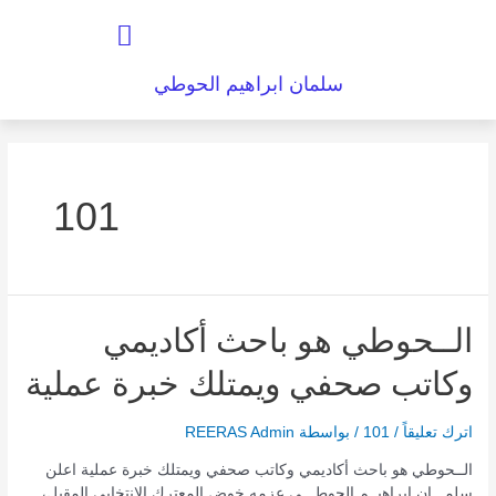
خطي
القائمة
لى
لمحتوى
سلمان ابراهيم الحوطي
101
الــحوطي
الــحوطي هو باحث أكاديمي
هو
وكاتب صحفي ويمتلك خبرة عملية
باحث
أكاديمي
وكاتب
اترك تعليقاً
/
101
/ بواسطة
REERAS Admin
صحفي
ويمتلك
الــحوطي هو باحث أكاديمي وكاتب صحفي ويمتلك خبرة عملية اعلن
خبرة
سلمـــان إبراهيــم الحوطـــي عزمه خوض المعترك الانتخابي المقبل،