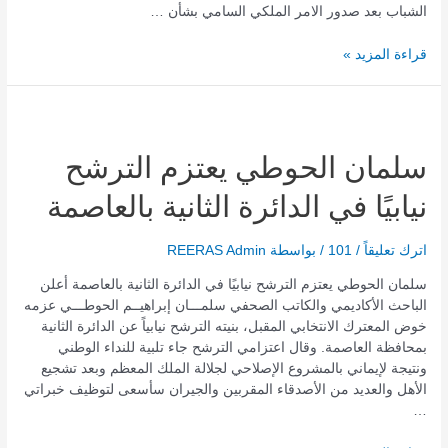
الشباب بعد صدور الامر الملكي السامي بشأن …
قراءة المزيد »
سلمان
الحوطي
يعتزم
سلمان الحوطي يعتزم الترشح
الترشح
نيابيًا في الدائرة الثانية بالعاصمة
نيابيًا
في
الدائرة
اترك تعليقاً
/
101
/ بواسطة
REERAS Admin
الثانية
بالعاصمة
سلمان الحوطي يعتزم الترشح نيابيًا في الدائرة الثانية بالعاصمة أعلن
الباحث الأكاديمي والكاتب الصحفي سلمـــان إبراهيــم الحوطـــي عزمه
خوض المعترك الانتخابي المقبل، بنيته الترشح نيابياً عن الدائرة الثانية
بمحافظة العاصمة. وقال اعتزامي الترشح جاء تلبية للنداء الوطني
ونتيجة لإيماني بالمشروع الإصلاحي لجلالة الملك المعظم وبعد تشجيع
الأهل والعديد من الأصدقاء المقربين والجيران سأسعى لتوظيف خبراتي
…