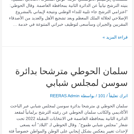
عملية
بنيته الترشح نيابياً عن الدائرة الثانية بمحافظة العاصمة. وقال الحوطي:
“اعتزامي الترشح جاء تلبية للنداء الوطني ونتيجة لإيماني بالمشروع
الإصلاحي لجلالة الملك المعظم وبعد تشجيع الأهل والعديد من الأصدقاء
المقربين والجيران وسأسعى لتوظيف خبراتي المتنوعة في خدمة …
قراءة المزيد »
سلمان
الحوطي
مترشحا
سلمان الحوطي مترشحا بدائرة
بدائرة
سوسن لمجلس شبابي
سوسن
لمجلس
شبابي
اترك تعليقاً
/
101
/ بواسطة
REERAS Admin
سلمان الحوطي ي مترشحا بدائرة سوسن لمجلس شبابي عبر الباحث
الأكاديمي والكاتب سلمان الحوطي عن رغبته الترشح برلمانياً لمقعد
الدائرة الثانية بمحافظة العاصمة في الانتخابات المقبلة 2022 تحت
شعار “مجلس شبابي طموح”. وقال الحوطي لـ “البلاد” أنه يسعى
لإحداث تغيير ينعكس بشكل إيجابي على الوطن والمواطن خصوصاً فئة